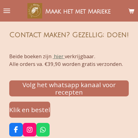
Ga
Maak het met Marieke
direct
naar
de
Contact maken? Gezellig; doen!
hoofdinhoud
Beide boeken zijn
hier
verkrijgbaar.
Alle orders va. €39,90 worden gratis verzonden.
Volg het whatsapp kanaal voor
recepten
Klik en bestel
F
I
W