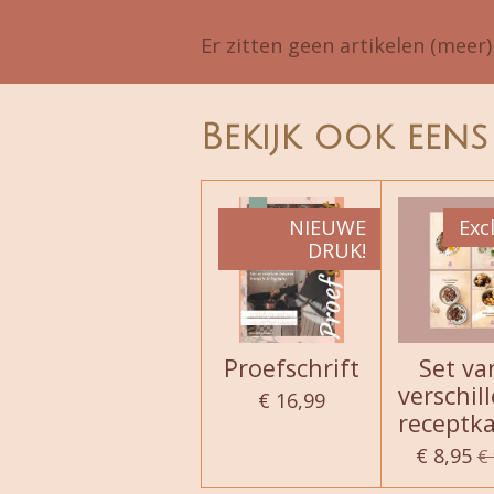
Er zitten geen artikelen (meer
Bekijk ook eens
NIEUWE
Excl
DRUK!
Proefschrift
Set va
verschil
€ 16,99
receptk
€ 8,95
€ 