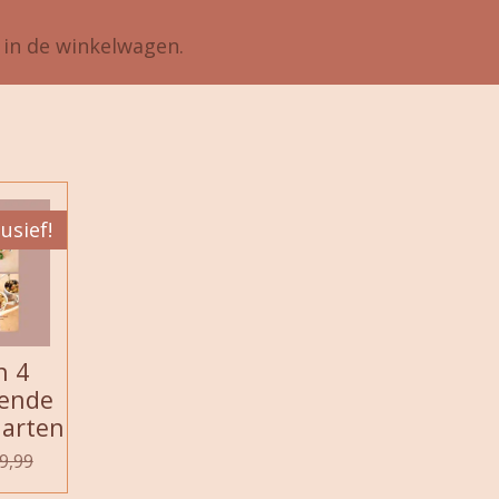
) in de winkelwagen.
usief!
n 4
lende
aarten
9,99