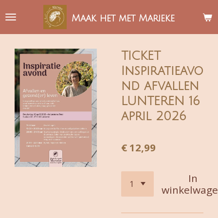
Ga
Maak het met Marieke
direct
naar
de
TICKET
hoofdinhoud
Inspiratieavo
nd afvallen
LUNTEREN 16
april 2026
€ 12,99
In
winkelwag