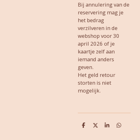
Bij annulering van de
reservering mag je
het bedrag
verzilveren in de
webshop voor 30
april 2026 of je
kaartje zelf aan
iemand anders
geven.
Het geld retour
storten is niet
mogelijk.
D
D
S
D
e
e
h
e
l
e
a
l