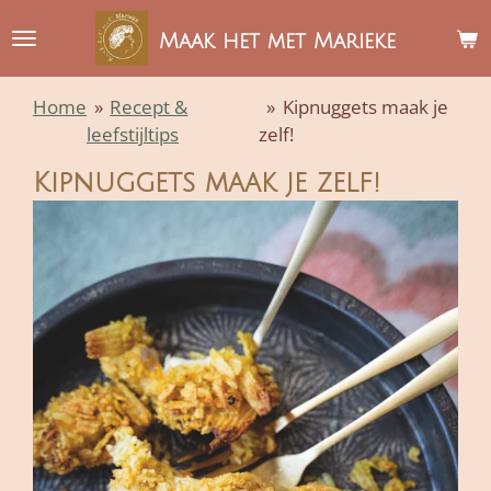
Ga
Maak het met Marieke
direct
naar
Home
»
Recept &
»
Kipnuggets maak je
de
leefstijltips
zelf!
hoofdinhoud
Kipnuggets maak je zelf!