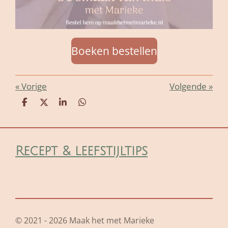
Boeken bestellen
«
Vorige
Volgende
»
D
D
S
D
e
e
h
e
l
e
a
l
e
l
r
e
n
e
n
Recept & leefstijltips
© 2021 - 2026 Maak het met Marieke