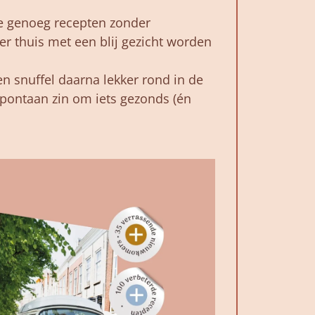
e
genoeg
recepten
zonder
ier
thuis
met
een
blij
gezicht
worden
en
snuffel
daarna
lekker
rond in de
pontaan
zin
om
iets
gezonds (
én