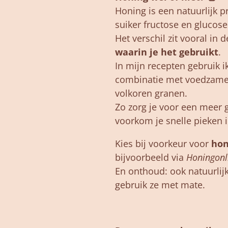
Honing
is
een
natuurlijk
p
suiker
fructose
en
glucose
Het
verschil
zit
vooral
in
d
waarin
je
het
gebruikt
.
In
mijn
recepten
gebruik
i
combinatie
met
voedzam
volkoren
granen.
Zo
zorg
je
voor
een
meer
voorkom
je
snelle
pieken
Kies
bij
voorkeur
voor
hon
bijvoorbeeld
via
Honingonl
En
onthoud:
ook
natuurlij
gebruik
ze
met
mate.