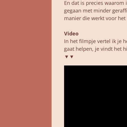
En
dat
is
precies
waarom
gegaan
met
minder
geraf
manier
die
werkt
voor
het
Video
In het filmpje vertel ik je
gaat helpen, je vindt het 
▼▼