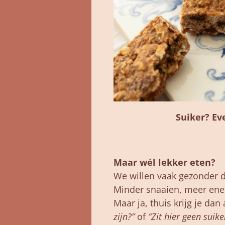
Suiker?
Ev
Maar
wél
lekker
eten?
We
willen
vaak
gezonder
Minder
snaaien,
meer
ene
Maar
ja,
thuis
krijg
je
dan
zijn?”
of
“
Zit
hier
geen
suik