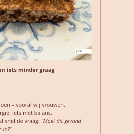
en
iets
minder
graag
doen –
vooral
wij
vrouwen.
rgie,
iets
met
balans.
al
snel
de
vraag:
“
Moet
dit
gezond
er
in?”