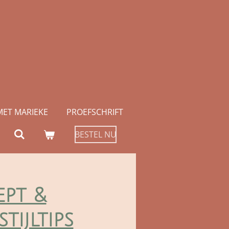
MET MARIEKE
PROEFSCHRIFT
BESTEL NU
ept &
stijltips