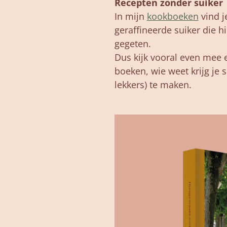
Recepten zonder suiker
In
mijn
kookboeken
vind
j
geraffineerde
suiker
die
h
gegeten.
Dus
kijk
vooral
even
mee
boeken,
wie
weet
krijg
je
s
lekkers)
te
maken.