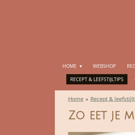
Ga
direct
naar
de
hoofdinhoud
HOME
WEBSHOP
RE
RECEPT & LEEFSTIJLTIPS
Home
»
Recept & leefstijl
Zo eet je 