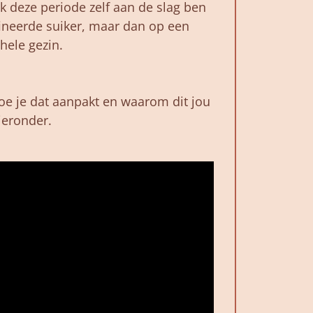
ik
deze
periode
zelf
aan
de
slag
ben
fineerde
suiker,
maar
dan
op
een
hele
gezin.
 hoe je dat aanpakt en waarom dit jou
hieronder.