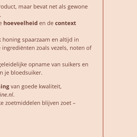
roduct,
maar
bevat
net
als
gewone
.
e
hoeveelheid
en
de
context
k
honing
spaarzaam
en
altijd
in
e
ingrediënten
zoals
vezels,
noten
of
geleidelijke
opname
van
suikers
en
in
je
bloedsuiker.
ing
van
goede
kwaliteit,
ine.
nl
.
ke
zoetmiddelen
blijven
zoet –