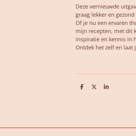
Deze vernieuwde uitgave
graag lekker en gezond 
Of je nu een ervaren th
mijn recepten, met dit 
inspiratie en kennis in 
Ontdek het zelf en laat 
D
D
S
e
e
h
l
e
a
e
l
r
n
e