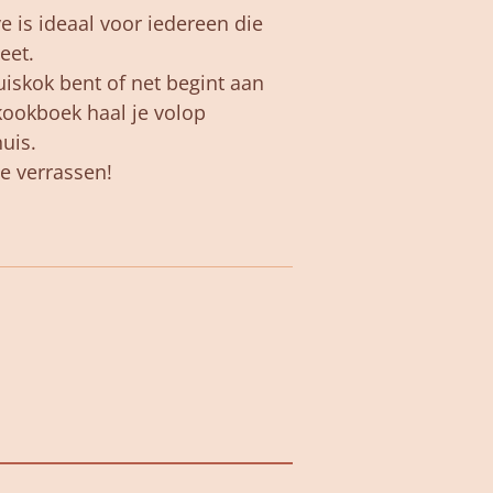
 is ideaal voor iedereen die
eet.
uiskok bent of net begint aan
kookboek haal je volop
huis.
je verrassen!