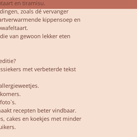
aart en tiramisu.
dingen, zoals dé vervanger
 hartverwarmende kippensoep en
pwafeltaart.
 die van gewoon lekker eten
editie?
ssiekers met verbeterde tekst
allergieweetjes.
wkomers.
foto`s.
 maakt recepten beter vindbaar.
es, cakes en koekjes met minder
uikers.