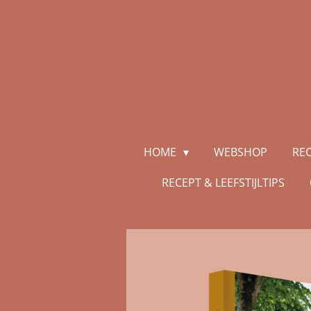
Ga
direct
naar
de
hoofdinhoud
HOME
WEBSHOP
RE
RECEPT & LEEFSTIJLTIPS