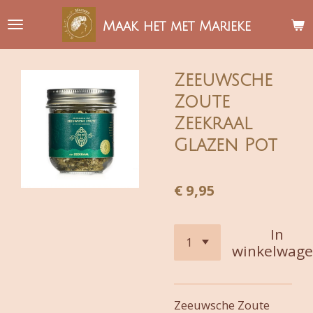
Ga
Maak het met Marieke
direct
naar
de
Zeeuwsche
hoofdinhoud
Zoute
Zeekraal
Glazen Pot
€ 9,95
In
winkelwag
Zeeuwsche Zoute