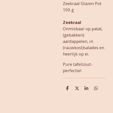
Zeekraal Glazen Pot
100 g
Zeekraal
Onmisbaar op patat,
(gebakken)
aardappelen, in
(rauwkost)salades en
heerlijk op ei.
Pure tafelzout-
perfectie!
D
D
S
D
e
e
h
e
l
e
a
l
e
l
r
e
n
e
n