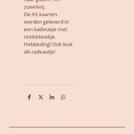
zuivelvrij.
De A5 kaarten
worden geleverd in
een kadotasje met
notitieboekje.
Hebbeding! Ook leuk
als cadeautje!
D
D
S
D
e
e
h
e
l
e
a
l
e
l
r
e
n
e
n