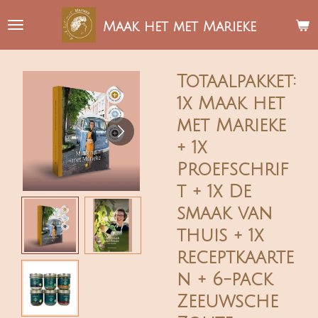
Ga
Maak het met Marieke
direct
naar
de
Totaalpakket:
hoofdinhoud
1x Maak het
met Marieke
+ 1x
Proefschrif
t + 1x De
smaak van
thuis + 1x
receptkaarte
n + 6-pack
Zeeuwsche