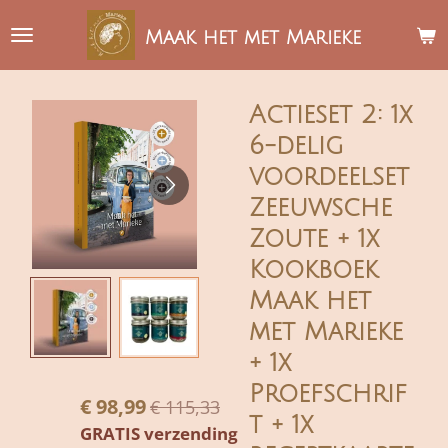
Ga
Maak het met Marieke
direct
naar
de
Actieset 2: 1x
hoofdinhoud
6-delig
voordeelset
Zeeuwsche
Zoute + 1x
Kookboek
Maak het
met Marieke
+ 1x
Proefschrif
€ 98,99
€ 115,33
t + 1x
GRATIS verzending