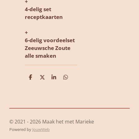
+
4-delig set
receptkaarten
+
6-delig voordeelset
Zeeuwsche Zoute
alle smaken
D
D
S
D
e
e
h
e
l
e
a
l
e
l
r
e
n
e
n
© 2021 - 2026 Maak het met Marieke
Powered by
JouwWeb