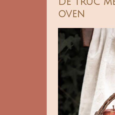
De truc me
oven