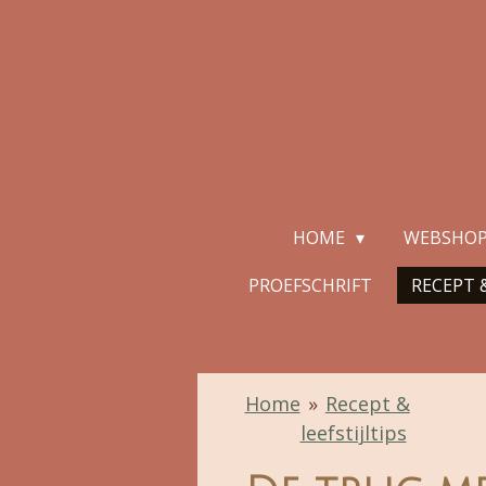
Ga
direct
naar
de
hoofdinhoud
HOME
WEBSHO
PROEFSCHRIFT
RECEPT &
Home
»
Recept &
leefstijltips