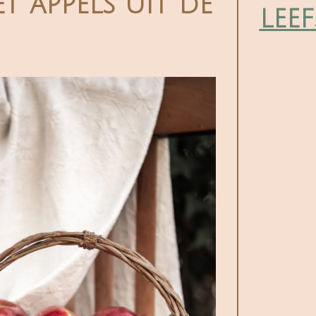
t appels uit de
leef