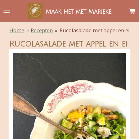
Ga
Maak het met Marieke
direct
naar
Home
»
Recepten
»
Rucolasalade met appel en ei
de
hoofdinhoud
Rucolasalade met appel en ei