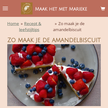
Ga
Maak het met Marieke
direct
naar
Home
»
Recept &
»
Zo maak je de
de
leefstijltips
amandelbiscuit
hoofdinhoud
Zo maak je de amandelbiscuit