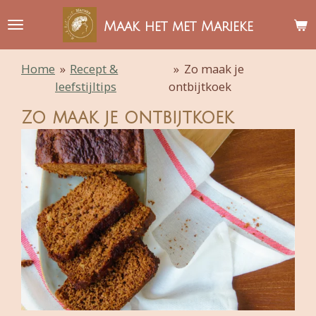
Ga
Maak het met Marieke
direct
naar
Home
»
Recept &
»
Zo maak je
de
leefstijltips
ontbijtkoek
hoofdinhoud
Zo maak je ontbijtkoek