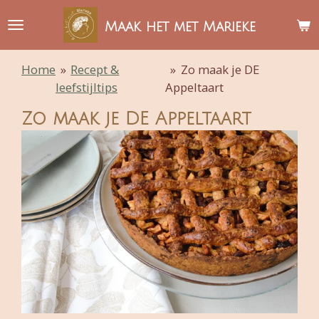
Ga
Maak het met Marieke
direct
naar
Home
»
Recept &
»
Zo maak je DE
de
leefstijltips
Appeltaart
hoofdinhoud
Zo maak je DE Appeltaart