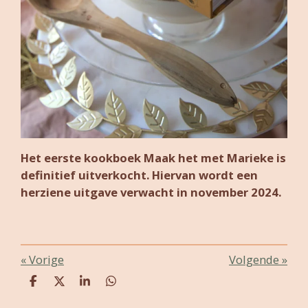
Het eerste kookboek Maak het met Marieke is
definitief uitverkocht. Hiervan wordt een
herziene uitgave verwacht in november 2024.
«
Vorige
Volgende
»
D
D
S
D
e
e
h
e