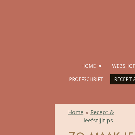
Ga
direct
naar
de
hoofdinhoud
HOME
WEBSHO
PROEFSCHRIFT
RECEPT &
Home
»
Recept &
leefstijltips