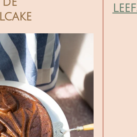
 de
leef
lcake