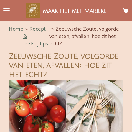
Ga
Maak het met Marieke
direct
naar
Home
»
Recept
»
Zeeuwsche Zoute, volgorde
de
&
van eten, afvallen: hoe zit het
hoofdinhoud
leefstijltips
echt?
Zeeuwsche Zoute, volgorde
van eten, afvallen: hoe zit
het echt?