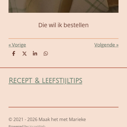
Die wil ik bestellen
«
Vorige
Volgende
»
D
D
S
D
e
e
h
e
l
e
a
l
e
l
r
e
n
e
n
Recept & leefstijltips
© 2021 - 2026 Maak het met Marieke
Powered by
JouwWeb