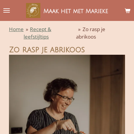
Ga
Maak het met Marieke
direct
naar
Home
»
Recept &
»
Zo rasp je
de
leefstijltips
abrikoos
hoofdinhoud
Zo rasp je abrikoos