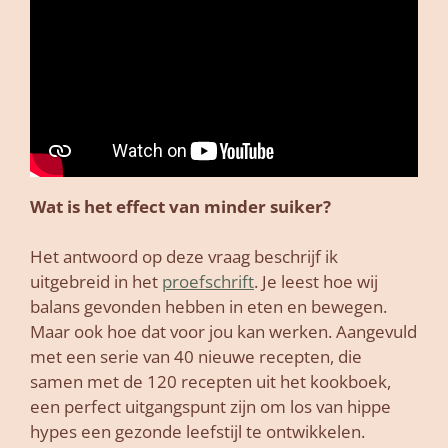
Wat is het effect van minder suiker?
Het antwoord op deze vraag beschrijf ik
uitgebreid in het
proefschrift
. Je leest hoe wij
balans gevonden hebben in eten en bewegen.
Maar ook hoe dat voor jou kan werken. Aangevuld
met een serie van 40 nieuwe recepten, die
samen met de 120 recepten uit het kookboek,
een perfect uitgangspunt zijn om los van hippe
hypes een gezonde leefstijl te ontwikkelen.