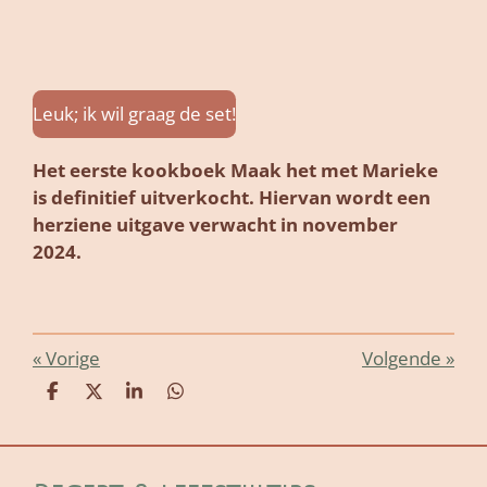
Leuk; ik wil graag de set!
Het eerste kookboek Maak het met Marieke
is definitief uitverkocht. Hiervan wordt een
herziene uitgave verwacht in november
2024.
«
Vorige
Volgende
»
D
D
S
D
e
e
h
e
l
e
a
l
e
l
r
e
n
e
n