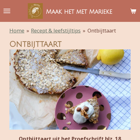
Ga
Maak het met Marieke
direct
naar
Home
»
Recept & leefstijltips
»
Ontbijttaart
de
hoofdinhoud
Ontbijttaart
Ontbijttaart uit het Proefschrift blz. 18