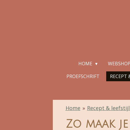
Ga
direct
naar
de
hoofdinhoud
HOME
WEBSHO
PROEFSCHRIFT
RECEPT &
Home
»
Recept & leefstijl
Zo maak je