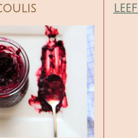
leef
coulis