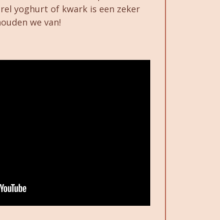
turel yoghurt of kwark is een zeker
ouden we van!