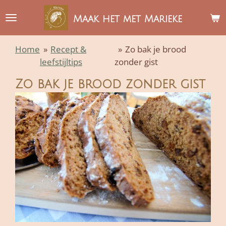
Ga
Maak het met Marieke
direct
naar
Home
»
Recept &
»
Zo bak je brood
de
leefstijltips
zonder gist
hoofdinhoud
Zo bak je brood zonder gist