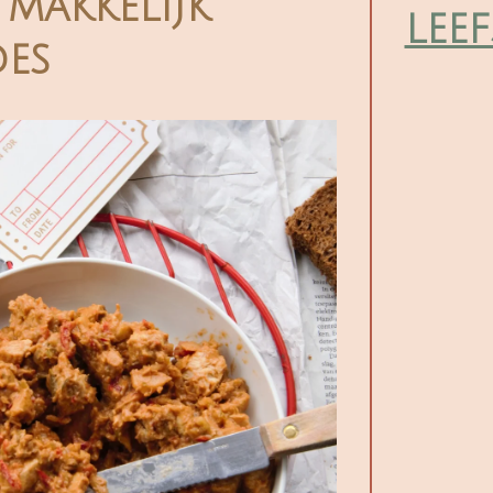
 makkelijk
leef
des