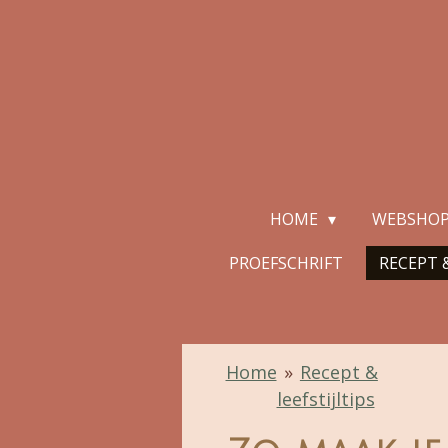
Ga
direct
naar
de
hoofdinhoud
HOME
WEBSHO
PROEFSCHRIFT
RECEPT &
Home
»
Recept &
leefstijltips