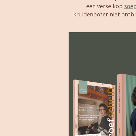
een verse kop
soe
kruidenboter niet ontbr