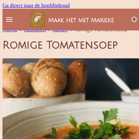
Ga direct naar de hoofdinhoud
Maak het met Marieke
0
Home
»
Recepten
»
Koken
»
Romige Tomatensoep
Romige Tomatensoep