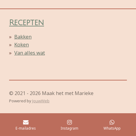
e
e
h
e
l
e
a
l
e
l
r
e
n
e
n
Recepten
Bakken
Koken
Van alles wat
© 2021 - 2026 Maak het met Marieke
Powered by
JouwWeb
E-mailadres
Instagram
WhatsApp