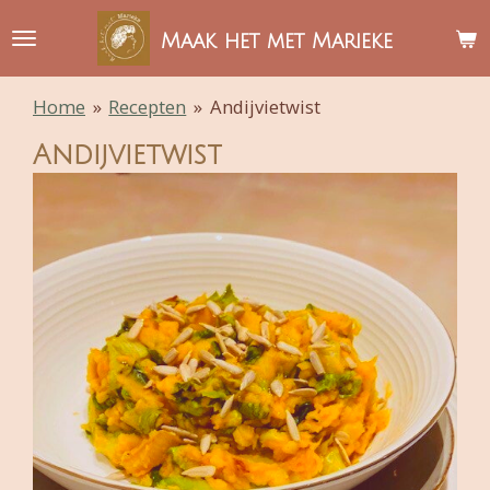
Ga
Maak het met Marieke
direct
naar
Home
»
Recepten
»
Andijvietwist
de
hoofdinhoud
Andijvietwist