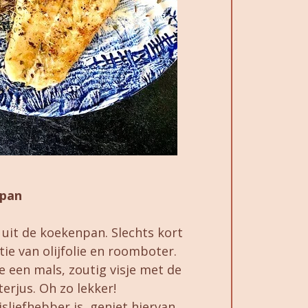
npan
e uit de koekenpan. Slechts kort
e van olijfolie en roomboter.
e een mals, zoutig visje met de
rjus. Oh zo lekker!
sliefhebber is, geniet hiervan.