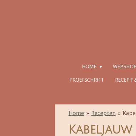
Ga
direct
naar
de
hoofdinhoud
HOME
WEBSHO
PROEFSCHRIFT
RECEPT &
Home
»
Recepten
»
Kabe
Kabeljauw