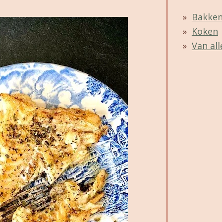
Bakke
Koken
Van all