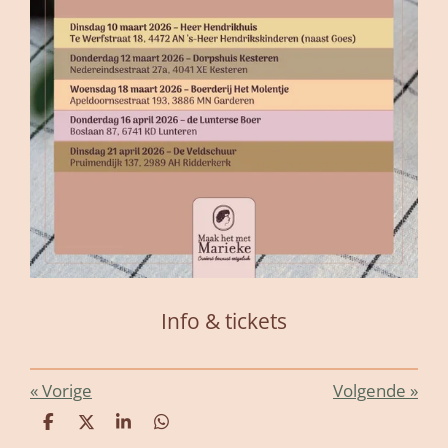
Info & tickets
«
Vorige
Volgende
»
D
D
S
D
e
e
h
e