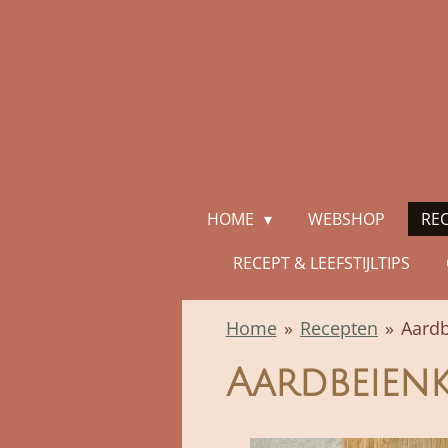
Ga
direct
naar
de
hoofdinhoud
HOME
WEBSHOP
RE
RECEPT & LEEFSTIJLTIPS
Home
»
Recepten
»
Aardb
Aardbeienk