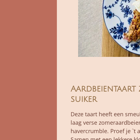
Aardbeientaart
suiker
Deze taart heeft een sme
laag verse zomeraardbeie
havercrumble. Proef je `t a
Samen met een lekkere k