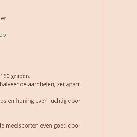
ter
op
 180 graden.
halveer de aardbeien, zet apart.
os en honing even luchtig door
de meelsoorten even goed door