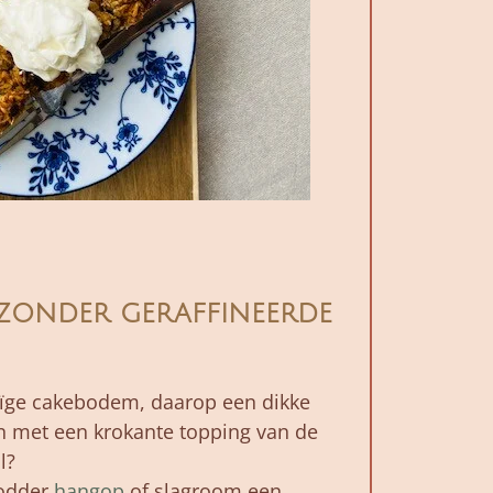
 zonder geraffineerde
uïge cakebodem, daarop een dikke
n met een krokante topping van de
l?
lodder
hangop
of slagroom een