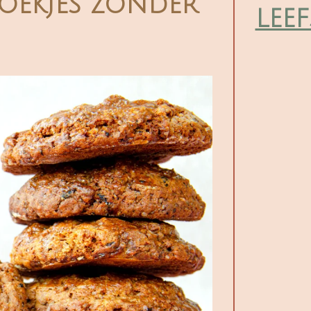
koekjes zonder
leef