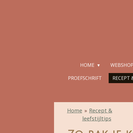
Ga
direct
naar
de
hoofdinhoud
HOME
WEBSHO
PROEFSCHRIFT
RECEPT &
Home
»
Recept &
leefstijltips