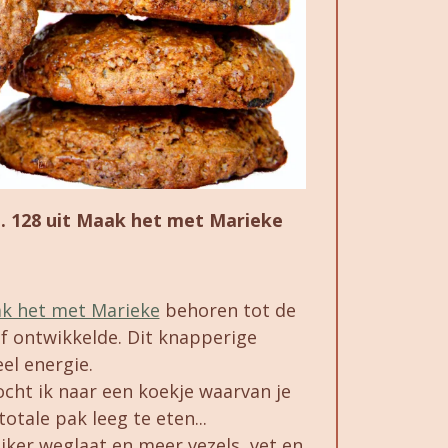
. 128 uit Maak het met Marieke
k het met Marieke
behoren tot de
lf ontwikkelde. Dit knapperige
el energie.
cht ik naar een koekje waarvan je
totale pak leeg te eten...
uiker weglaat en meer vezels, vet en