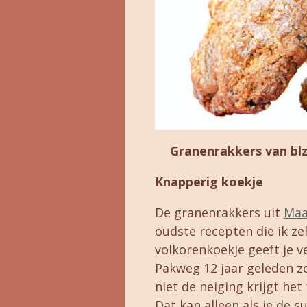
Granenrakkers van blz
Knapperig koekje
De granenrakkers uit
Maa
oudste recepten die ik ze
volkorenkoekje geeft je ve
Pakweg 12 jaar geleden zo
niet de neiging krijgt het 
Dat kan alleen als je de s