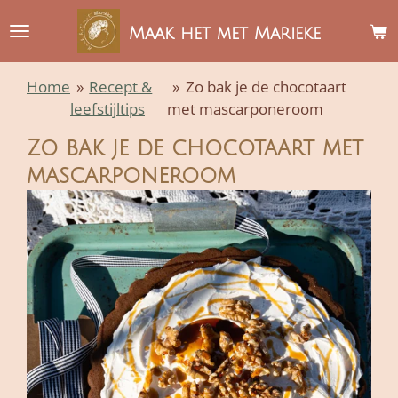
Ga
Maak het met Marieke
direct
naar
Home
»
Recept &
»
Zo bak je de chocotaart
de
leefstijltips
met mascarponeroom
hoofdinhoud
Zo bak je de chocotaart met
mascarponeroom