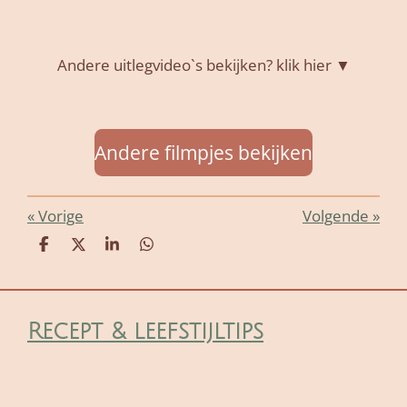
Andere uitlegvideo`s bekijken? klik hier ▼
Andere filmpjes bekijken
«
Vorige
Volgende
»
D
D
S
D
e
e
h
e
l
e
a
l
e
l
r
e
n
e
n
Recept & leefstijltips