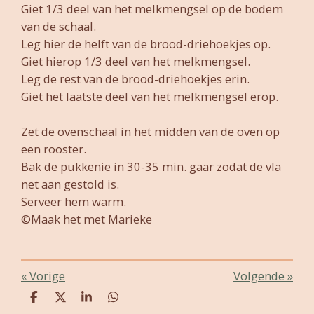
Giet 1/3 deel van het melkmengsel op de bodem
van de schaal.
Leg hier de helft van de brood-driehoekjes op.
Giet hierop 1/3 deel van het melkmengsel.
Leg de rest van de brood-driehoekjes erin.
Giet het laatste deel van het melkmengsel erop.
Zet de ovenschaal in het midden van de oven op
een rooster.
Bak de pukkenie in 30-35 min. gaar zodat de vla
net aan gestold is.
Serveer hem warm.
©Maak het met Marieke
«
Vorige
Volgende
»
D
D
S
D
e
e
h
e