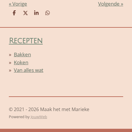
«
Vorige
Volgende
»
D
D
S
D
e
e
h
e
l
e
a
l
e
l
r
e
n
e
n
Recepten
Bakken
Koken
Van alles wat
© 2021 - 2026 Maak het met Marieke
Powered by
JouwWeb