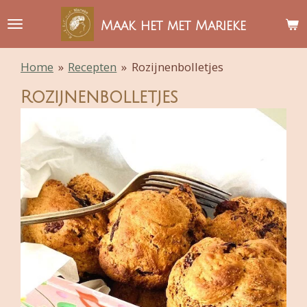
Ga
Maak het met Marieke
direct
naar
Home
»
Recepten
»
Rozijnenbolletjes
de
hoofdinhoud
Rozijnenbolletjes