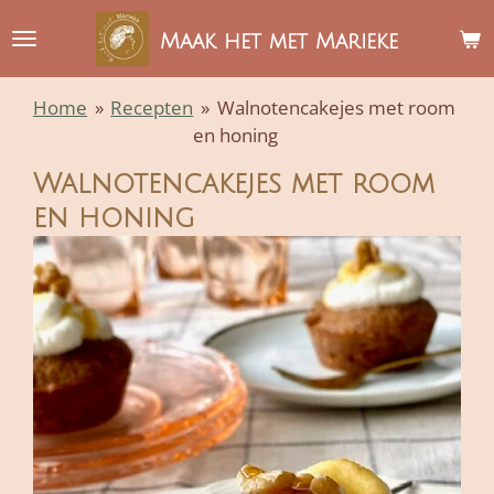
Ga
Maak het met Marieke
direct
naar
Home
»
Recepten
»
Walnotencakejes met room
de
en honing
hoofdinhoud
Walnotencakejes met room
en honing