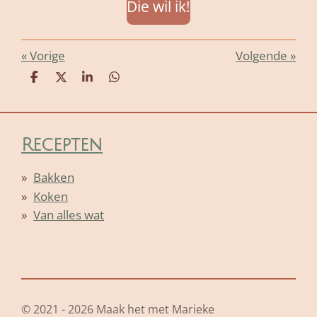
Die wil ik!
«
Vorige
Volgende
»
D
D
S
D
e
e
h
e
l
e
a
l
e
l
r
e
n
e
n
Recepten
Bakken
Koken
Van alles wat
© 2021 - 2026 Maak het met Marieke