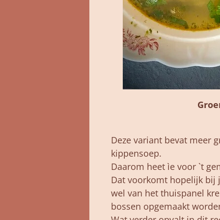
Groe
Deze variant bevat meer g
kippensoep.
Daarom heet ìe voor `t g
Dat voorkomt hopelijk bij 
wel van het thuispanel kr
bossen opgemaakt worden 
Wat verder opvalt in dit r