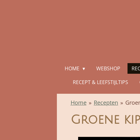
Ga
direct
naar
de
hoofdinhoud
HOME
WEBSHOP
RE
RECEPT & LEEFSTIJLTIPS
Home
»
Recepten
»
Groe
Groene ki