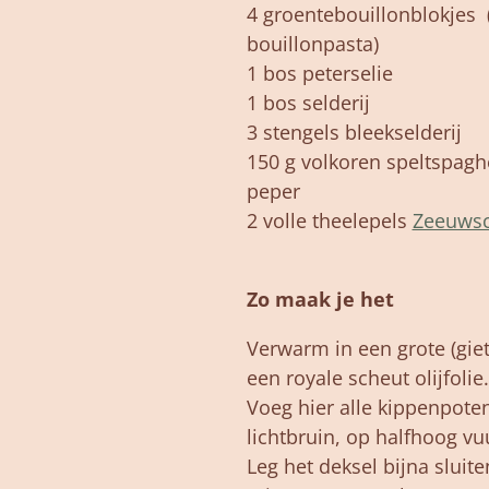
4 groentebouillonblokjes 
bouillonpasta)
1 bos peterselie
1 bos selderij
3 stengels bleekselderij
150 g volkoren speltspaghe
peper
2 volle theelepels
Zeeuwsc
Zo maak je het
Verwarm in een grote (gie
een royale scheut olijfolie.
Voeg hier alle kippenpote
lichtbruin, op halfhoog vu
Leg het deksel bijna sluit