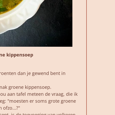
ne kippensoep
roenten dan je gewend bent in
emak groene kippensoep.
jou aan tafel meteen de vraag, die ik
eeg: "moesten er soms grote groene
ofzo...?"
ecept, is de toevoeging van volkoren