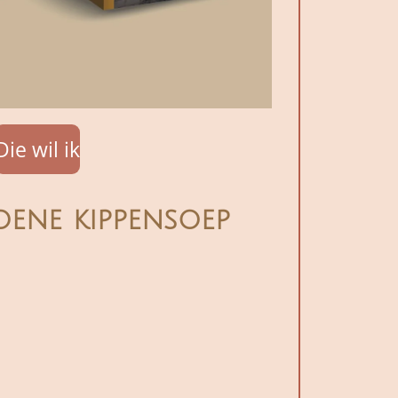
Die wil ik
oene kippensoep