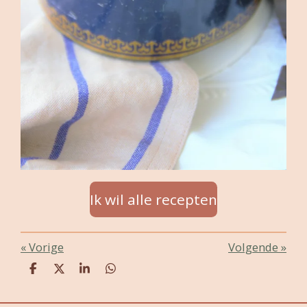
Ik wil alle recepten
«
Vorige
Volgende
»
D
D
S
D
e
e
h
e
l
e
a
l