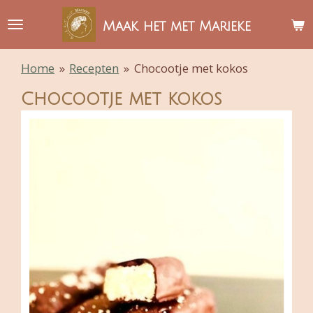
Ga
Maak het met Marieke
direct
naar
Home
»
Recepten
»
Chocootje met kokos
de
hoofdinhoud
Chocootje met kokos