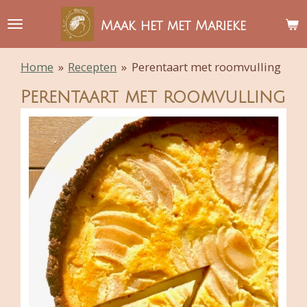
Ga
Maak het met Marieke
direct
naar
Home
»
Recepten
»
Perentaart met roomvulling
de
hoofdinhoud
Perentaart met roomvulling