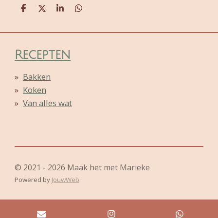
D
D
S
D
e
e
h
e
l
e
a
l
e
l
r
e
n
e
n
Recepten
Bakken
Koken
Van alles wat
© 2021 - 2026 Maak het met Marieke
Powered by
JouwWeb