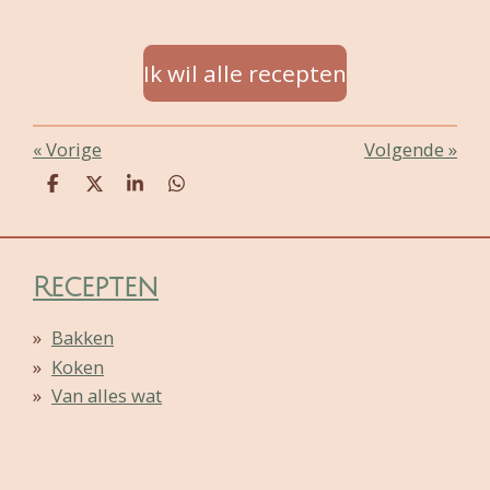
Ik wil alle recepten
«
Vorige
Volgende
»
D
D
S
D
e
e
h
e
l
e
a
l
e
l
r
e
n
e
n
Recepten
Bakken
Koken
Van alles wat