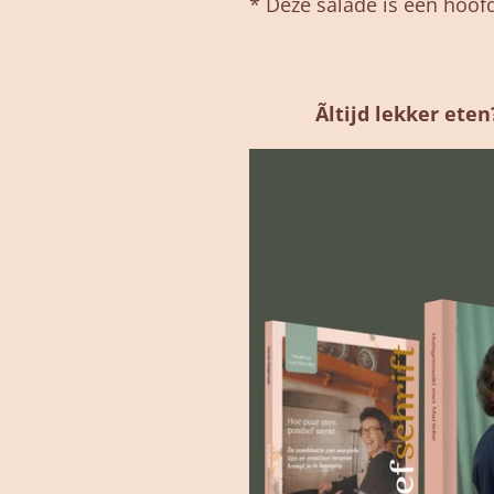
* Deze salade is een hoof
Ãltijd lekker ete