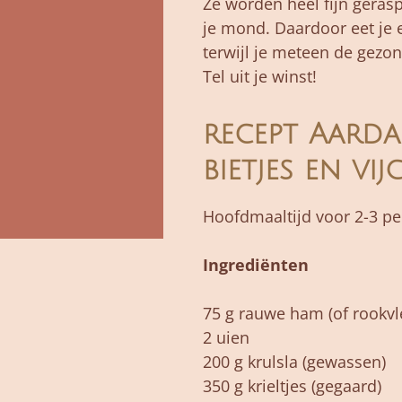
Ze worden heel fijn gerasp
je mond. Daardoor eet je e
terwijl je meteen de gezo
Tel uit je winst!
recept
Aarda
bietjes en vij
Hoofdmaaltijd voor 2-3 p
Ingrediënten
75 g rauwe ham (of rookvl
2 uien
200 g krulsla (gewassen)
350 g krieltjes (gegaard)