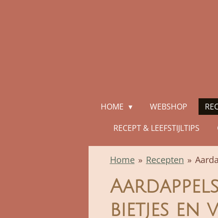
Ga
direct
naar
de
hoofdinhoud
HOME
WEBSHOP
RE
RECEPT & LEEFSTIJLTIPS
Home
»
Recepten
»
Aarda
Aardappel
bietjes en 