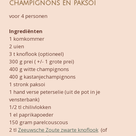
champignons en paksoi
voor 4 personen
Ingrediënten
1 komkommer
2 uien
3 t knoflook (optioneel)
300 g prei ( +/- 1 grote prei)
400 g witte champignons
400 g kastanjechampignons
1 stronk paksoi
1 hand verse peterselie (uit de pot in je
vensterbank)
1/2 tl chilivlokken
1 el paprikapoeder
150 gram parelcouscous
2 tl
Zeeuwsche Zoute zwarte knoflook
(of