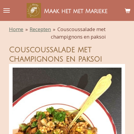
Ga
Maak het met Marieke
direct
naar
Home
»
Recepten
»
Couscoussalade met
de
champignons en paksoi
hoofdinhoud
Couscoussalade met
champignons en paksoi