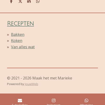
D
D
S
D
e
e
h
e
l
e
a
l
e
l
r
e
n
e
n
Recepten
Bakken
Koken
Van alles wat
© 2021 - 2026 Maak het met Marieke
Powered by
JouwWeb
E-mailadres
Instagram
WhatsApp