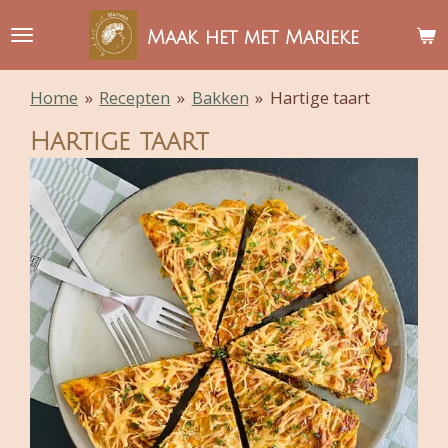
Ga
Maak het met Marieke
direct
naar
Home
»
Recepten
»
Bakken
»
Hartige taart
de
hoofdinhoud
Hartige taart