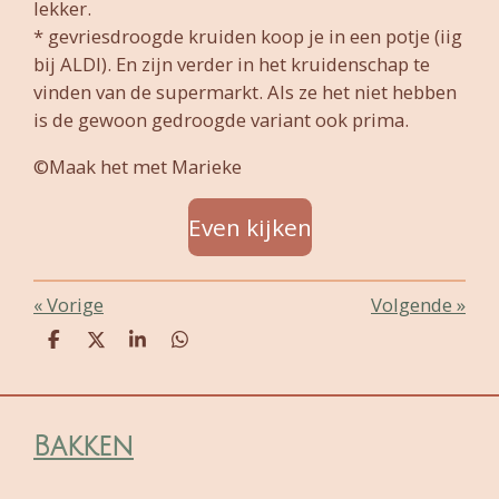
lekker.
* gevriesdroogde kruiden koop je in een potje (iig
bij ALDI). En zijn verder in het kruidenschap te
vinden van de supermarkt. Als ze het niet hebben
is de gewoon gedroogde variant ook prima.
©Maak het met Marieke
Even kijken
«
Vorige
Volgende
»
D
D
S
D
e
e
h
e
l
e
a
l
e
l
r
e
n
e
n
Bakken