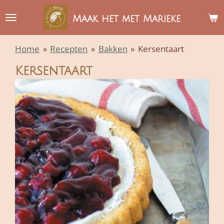
Ga
Maak het met Marieke
direct
naar
Home
»
Recepten
»
Bakken
»
Kersentaart
de
hoofdinhoud
Kersentaart