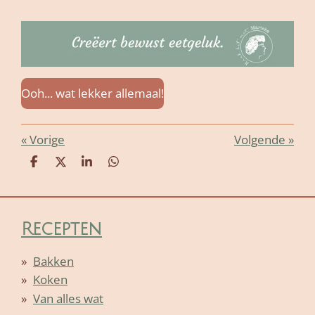
Ooh... wat lekker allemaal!
«
Vorige
Volgende
»
D
D
S
D
e
e
h
e
l
e
a
l
e
l
r
e
n
e
n
Recepten
Bakken
Koken
Van alles wat