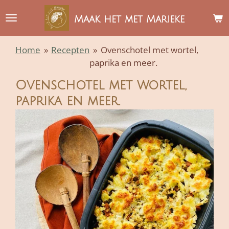
Ga
Maak het met Marieke
direct
naar
Home
»
Recepten
»
Ovenschotel met wortel,
de
paprika en meer.
hoofdinhoud
Ovenschotel met wortel,
paprika en meer.