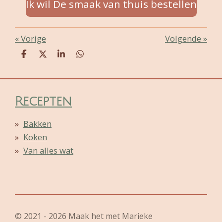
Ik wil De smaak van thuis bestellen
«
Vorige
Volgende
»
D
D
S
D
e
e
h
e
l
e
a
l
e
l
r
e
n
e
n
Recepten
Bakken
Koken
Van alles wat
© 2021 - 2026 Maak het met Marieke