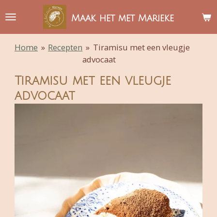
Ga
Maak het met Marieke
direct
naar
Home
»
Recepten
»
Tiramisu met een vleugje
de
advocaat
hoofdinhoud
Tiramisu met een vleugje
advocaat