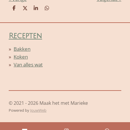
D
D
S
D
e
e
h
e
l
e
a
l
e
l
r
e
n
e
n
Recepten
Bakken
Koken
Van alles wat
© 2021 - 2026 Maak het met Marieke
Powered by
JouwWeb